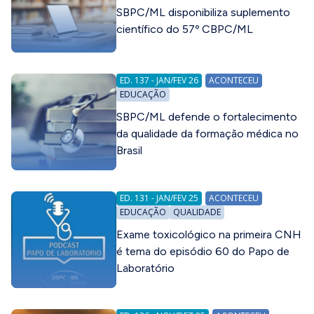
SBPC/ML disponibiliza suplemento
científico do 57º CBPC/ML
ED. 137 - JAN/FEV 26
ACONTECEU
EDUCAÇÃO
SBPC/ML defende o fortalecimento
da qualidade da formação médica no
Brasil
ED. 131 - JAN/FEV 25
ACONTECEU
EDUCAÇÃO
QUALIDADE
Exame toxicológico na primeira CNH
é tema do episódio 60 do Papo de
Laboratório