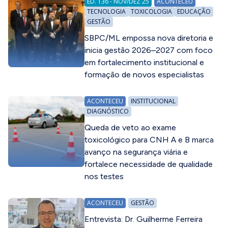
ED. 136 - NOV/DEZ 25
ACONTECEU
TECNOLOGIA
TOXICOLOGIA
EDUCAÇÃO
GESTÃO
SBPC/ML empossa nova diretoria e
inicia gestão 2026–2027 com foco
em fortalecimento institucional e
formação de novos especialistas
ACONTECEU
INSTITUCIONAL
DIAGNÓSTICO
Queda de veto ao exame
toxicológico para CNH A e B marca
avanço na segurança viária e
fortalece necessidade de qualidade
nos testes
ACONTECEU
GESTÃO
Entrevista: Dr. Guilherme Ferreira