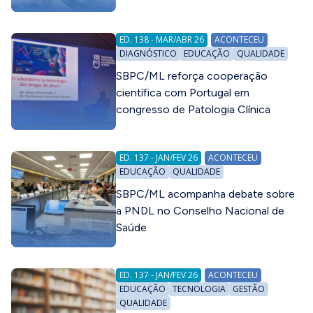
ED. 138 - MAR/ABR 26
ACONTECEU
DIAGNÓSTICO
EDUCAÇÃO
QUALIDADE
SBPC/ML reforça cooperação
científica com Portugal em
congresso de Patologia Clínica
ED. 137 - JAN/FEV 26
ACONTECEU
EDUCAÇÃO
QUALIDADE
SBPC/ML acompanha debate sobre
a PNDL no Conselho Nacional de
Saúde
ED. 137 - JAN/FEV 26
ACONTECEU
EDUCAÇÃO
TECNOLOGIA
GESTÃO
QUALIDADE