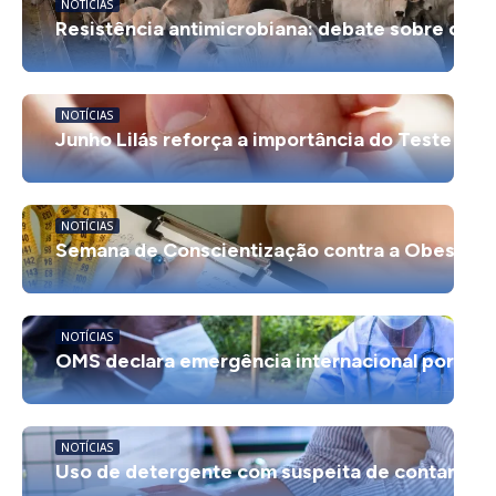
NOTÍCIAS
Resistência antimicrobiana: debate sobre carne 
NOTÍCIAS
Junho Lilás reforça a importância do Teste do P
NOTÍCIAS
Semana de Conscientização contra a Obesidade
NOTÍCIAS
OMS declara emergência internacional por surto
NOTÍCIAS
Uso de detergente com suspeita de contaminaçã