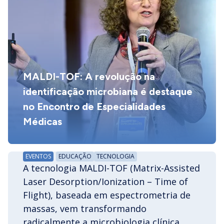
MALDI-TOF: A revolução na
identificação microbiana é destaque
no Encontro de Especialidades
Médicas
EVENTOS
EDUCAÇÃO
TECNOLOGIA
A tecnologia MALDI-TOF (Matrix-Assisted
Laser Desorption/Ionization – Time of
Flight), baseada em espectrometria de
massas, vem transformando
radicalmente a microbiologia clínica.