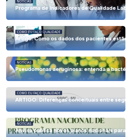
NOTÍCIAS
Programa de Indicadores de Qualidade Laborato
COMO EU FAÇO QUALIDADE
Artigo: Como os dados dos pacientes estão rev
NOTÍCIAS
Pseudomonas aeruginosa: entenda a bactéria e
COMO EU FAÇO QUALIDADE
ARTIGO: Diferenças conceituais entre seguran
NOTÍCIAS
Anvisa publica novos planos nacionais para pr